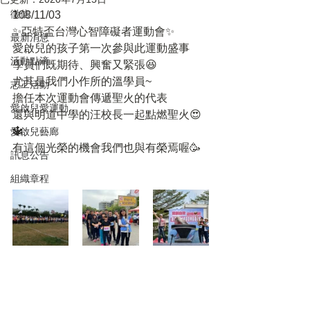
徵信
108/11/03
✨亞特盃台灣心智障礙者運動會✨
最新消息
愛啟兒的孩子第一次參與此運動盛事
活動點滴
學員們既期待、興奮又緊張😆
尤其是我們小作所的溫學員~
志工活動
擔任本次運動會傳遞聖火的代表
愛啟兒愛運動
還與明道中學的汪校長一起點燃聖火😍
🔱
愛啟兒藝廊
有這個光榮的機會我們也與有榮焉喔🥳
訊息公告
組織章程